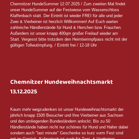
Chemnitzer HundeSummer 12.07.2025 / Zum zweiten Mal findet
unser HundeSummer auf der Festwiese vom Wasserschloss
Klaffenbach statt. Der Eintritt ist wieder FREI für alle und jeder
Zwei & Vierbeiner ist herzlich Willkommen! Auf Euch warten
zahlreiche Händlerstände für Hund & Herrchen bzw. Frauchen.
Außerdem ist unser knapp 400qm großer Freilauf wieder am
Start. Vergesst bitte trotzdem den Heimtierimpfpass nicht mit der
gültigen Tollwutimpfung. / Eintritt frei / 12-18 Uhr
Chemnitzer Hundeweihnachtsmarkt
13.12.2025
Kaum mehr wegzudenken ist unser Hundeweihnachtsmarkt der
jährlich knapp 1500 Besucher und Ihre Vierbeiner aus Sachsen
und den umliegenden Bundesländern anlockt. Bis zu 50
Händlerstände haben nicht nur schönes für Hund und Halter dabei
sondern auch "last minute" Geschenke so kurz vorm Fest sind
mit im Gepäck. Kulinarisch ist auch für Zwei- & Vierbeiner